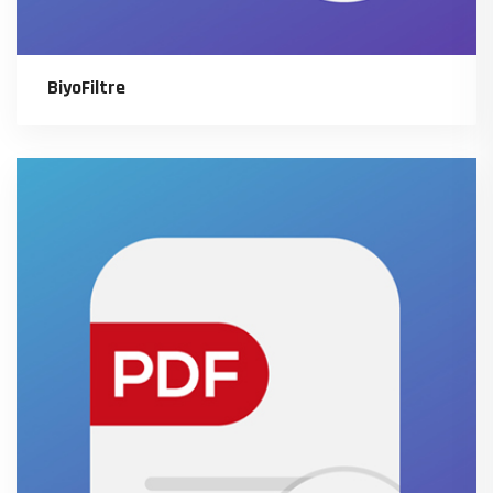
BiyoFiltre