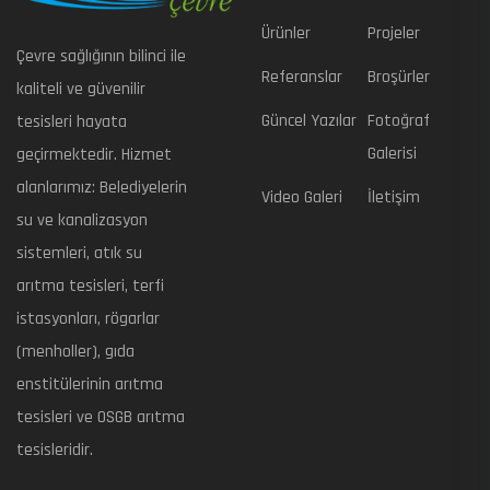
Ürünler
Projeler
Çevre sağlığının bilinci ile
Referanslar
Broşürler
kaliteli ve güvenilir
Güncel Yazılar
Fotoğraf
tesisleri hayata
Galerisi
geçirmektedir. Hizmet
alanlarımız: Belediyelerin
Video Galeri
İletişim
su ve kanalizasyon
sistemleri, atık su
arıtma tesisleri, terfi
istasyonları, rögarlar
(menholler), gıda
enstitülerinin arıtma
tesisleri ve OSGB arıtma
tesisleridir.